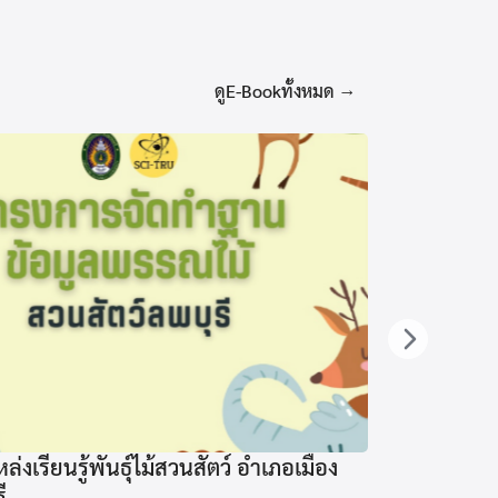
ดูE-Bookทั้งหมด →
่งเรียนรู้พันธุ์ไม้สวนสัตว์ อำเภอเมือง
ี